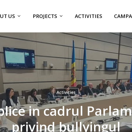
UT US
PROJECTS
ACTIVITIES
CAMPA
Activities
blice in cadrul Parla
privind bullyingul