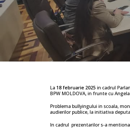
La
18 februarie 2025
in cadrul Parlam
BPW MOLDOVA, in frunte cu Angela 
Problema bullyingului in scoala, mon
audierilor publice, la initiativa dep
In cadrul prezentarilor s-a mentiona